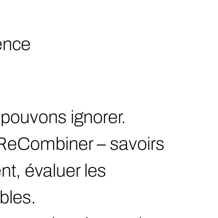
ience
pouvons ignorer.
 ReCombiner – savoirs
nt, évaluer les
ables.