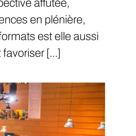
ective affutée,
ences en plénière,
formats est elle aussi
favoriser […]