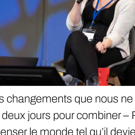
 changements que nous ne 
deux jours pour combiner –
enser le monde tel qu’il devie